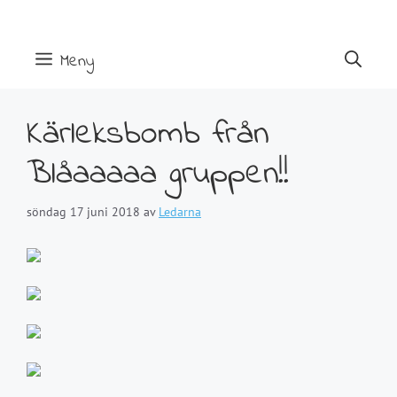
Hoppa
till
innehåll
Meny
Kärleksbomb från
Blåaaaaa gruppen!!
söndag 17 juni 2018
av
Ledarna