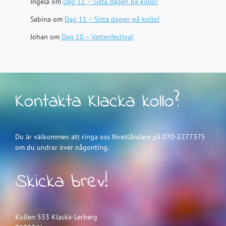
Ingela
om
Dag 11 – Sista dagen på kollo!
Sabina
om
Dag 11 – Sista dagen på kollo!
Johan
om
Dag 10 – Vattenfestival
Kontakta Klacka kollo?
Du är välkommen att ringa oss föreståndare på 070-2277375
om du undrar över någonting.
Skicka brev!
Kullen 533 Klacka-Lerberg