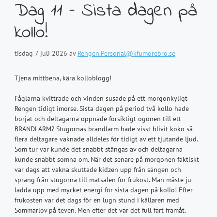
Dag 11 – Sista dagen på
kollo!
tisdag 7 juli 2026
av
Rengen.Personal@kfumorebro.se
Tjena mittbena, kära kolloblogg!
Fåglarna kvittrade och vinden susade på ett morgonkyligt
Rengen tidigt imorse. Sista dagen på period två kollo hade
börjat och deltagarna öppnade försiktigt ögonen till ett
BRANDLARM? Stugornas brandlarm hade visst blivit koko så
flera deltagare vaknade alldeles för tidigt av ett tjutande ljud.
Som tur var kunde det snabbt stängas av och deltagarna
kunde snabbt somna om. När det senare på morgonen faktiskt
var dags att vakna skuttade kidzen upp från sängen och
sprang från stugorna till matsalen för frukost. Man måste ju
ladda upp med mycket energi för sista dagen på kollo! Efter
frukosten var det dags för en lugn stund i källaren med
Sommarlov på teven. Men efter det var det full fart framåt.