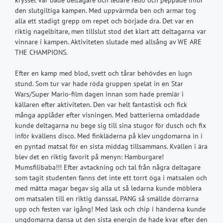
krysset var både deltagare och ledare redo och peppade inför
den slutgiltiga kampen. Med uppvärmda ben och armar tog
alla ett stadigt grepp om repet och började dra. Det var en
riktig nagelbitare, men tillslut stod det klart att deltagarna var
vinnare i kampen. Aktiviteten slutade med allsång av WE ARE
THE CHAMPIONS.
Efter en kamp med blod, svett och tårar behövdes en lugn
stund. Som tur var hade röda gruppen spelat in en Star
Wars/Super Mario-film dagen innan som hade premiär i
källaren efter aktiviteten. Den var helt fantastisk och fick
många applåder efter visningen. Med batterierna omladdade
kunde deltagarna nu bege sig till sina stugor för dusch och fix
inför kvällens disco. Med finkläderna på klev ungdomarna in i
en pyntad matsal för en sista middag tillsammans. Kvällen i ära
blev det en riktig favorit på menyn: Hamburgare!
Mumsfilibaba!!! Efter avtackning och tal från några deltagare
som tagit studenten fanns det inte ett torrt öga i matsalen och
med mätta magar begav sig alla ut så ledarna kunde möblera
om matsalen till en riktig danssal. PANG så smällde dörrarna
upp och festen var igång! Med läsk och chip i händerna kunde
ungdomarna dansa ut den sista energin de hade kvar efter den