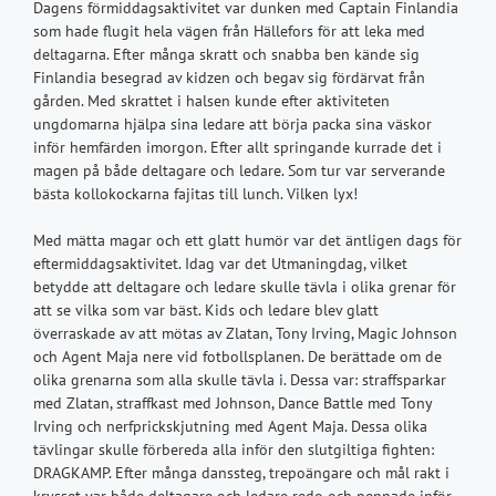
Dagens förmiddagsaktivitet var dunken med Captain Finlandia
som hade flugit hela vägen från Hällefors för att leka med
deltagarna. Efter många skratt och snabba ben kände sig
Finlandia besegrad av kidzen och begav sig fördärvat från
gården. Med skrattet i halsen kunde efter aktiviteten
ungdomarna hjälpa sina ledare att börja packa sina väskor
inför hemfärden imorgon. Efter allt springande kurrade det i
magen på både deltagare och ledare. Som tur var serverande
bästa kollokockarna fajitas till lunch. Vilken lyx!
Med mätta magar och ett glatt humör var det äntligen dags för
eftermiddagsaktivitet. Idag var det Utmaningdag, vilket
betydde att deltagare och ledare skulle tävla i olika grenar för
att se vilka som var bäst. Kids och ledare blev glatt
överraskade av att mötas av Zlatan, Tony Irving, Magic Johnson
och Agent Maja nere vid fotbollsplanen. De berättade om de
olika grenarna som alla skulle tävla i. Dessa var: straffsparkar
med Zlatan, straffkast med Johnson, Dance Battle med Tony
Irving och nerfprickskjutning med Agent Maja. Dessa olika
tävlingar skulle förbereda alla inför den slutgiltiga fighten:
DRAGKAMP. Efter många danssteg, trepoängare och mål rakt i