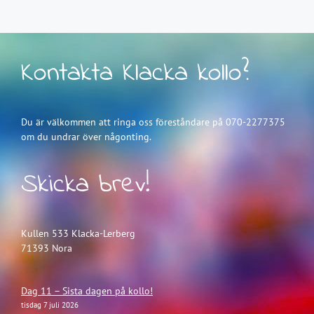
Kontakta Klacka kollo?
Du är välkommen att ringa oss föreståndare på 070-2277375
om du undrar över någonting.
Skicka brev!
Kullen 533 Klacka-Lerberg
71393 Nora
Dag 11 – Sista dagen på kollo!
tisdag 7 juli 2026