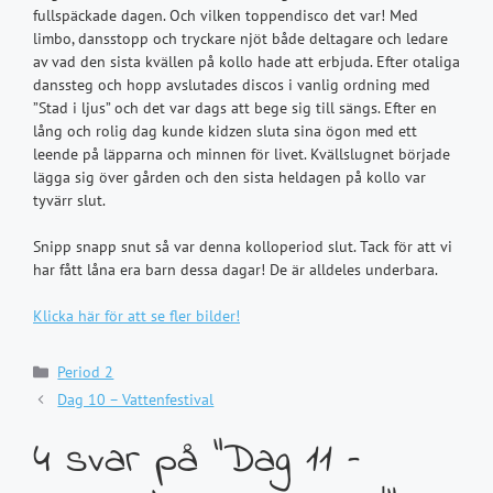
fullspäckade dagen. Och vilken toppendisco det var! Med
limbo, dansstopp och tryckare njöt både deltagare och ledare
av vad den sista kvällen på kollo hade att erbjuda. Efter otaliga
danssteg och hopp avslutades discos i vanlig ordning med
”Stad i ljus” och det var dags att bege sig till sängs. Efter en
lång och rolig dag kunde kidzen sluta sina ögon med ett
leende på läpparna och minnen för livet. Kvällslugnet började
lägga sig över gården och den sista heldagen på kollo var
tyvärr slut.
Snipp snapp snut så var denna kolloperiod slut. Tack för att vi
har fått låna era barn dessa dagar! De är alldeles underbara.
Klicka här för att se fler bilder!
Kategorier
Period 2
Dag 10 – Vattenfestival
4 svar på ”Dag 11 –