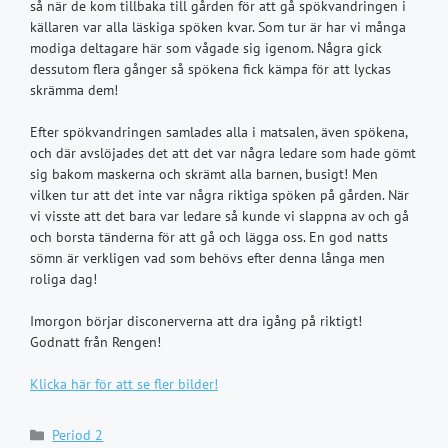
så när de kom tillbaka till gården för att gå spökvandringen i
källaren var alla läskiga spöken kvar. Som tur är har vi många
modiga deltagare här som vågade sig igenom. Några gick
dessutom flera gånger så spökena fick kämpa för att lyckas
skrämma dem!
Efter spökvandringen samlades alla i matsalen, även spökena,
och där avslöjades det att det var några ledare som hade gömt
sig bakom maskerna och skrämt alla barnen, busigt! Men
vilken tur att det inte var några riktiga spöken på gården. När
vi visste att det bara var ledare så kunde vi slappna av och gå
och borsta tänderna för att gå och lägga oss. En god natts
sömn är verkligen vad som behövs efter denna långa men
roliga dag!
Imorgon börjar disconerverna att dra igång på riktigt!
Godnatt från Rengen!
Klicka här för att se fler bilder!
Kategorier
Period 2