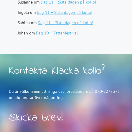
Susanne
om
Dag 11 – Sista dagen på kollo!
Ingela
om
Dag 11 – Sista dagen på kollo!
Sabina
om
Dag 11 – Sista dagen på kollo!
Johan
om
Dag 10 – Vattenfestival
Kontakta Klacka kollo?
Du är välkommen att ringa oss föreståndare på 070-2277375
om du undrar över någonting.
Skicka brev!