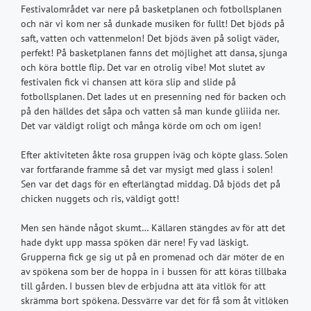
Festivalområdet var nere på basketplanen och fotbollsplanen
och när vi kom ner så dunkade musiken för fullt! Det bjöds på
saft, vatten och vattenmelon! Det bjöds även på soligt väder,
perfekt! På basketplanen fanns det möjlighet att dansa, sjunga
och köra bottle flip. Det var en otrolig vibe! Mot slutet av
festivalen fick vi chansen att köra slip and slide på
fotbollsplanen. Det lades ut en presenning ned för backen och
på den hälldes det såpa och vatten så man kunde gliiida ner.
Det var väldigt roligt och många körde om och om igen!
Efter aktiviteten åkte rosa gruppen iväg och köpte glass. Solen
var fortfarande framme så det var mysigt med glass i solen!
Sen var det dags för en efterlängtad middag. Då bjöds det på
chicken nuggets och ris, väldigt gott!
Men sen hände något skumt… Källaren stängdes av för att det
hade dykt upp massa spöken där nere! Fy vad läskigt.
Grupperna fick ge sig ut på en promenad och där möter de en
av spökena som ber de hoppa in i bussen för att köras tillbaka
till gården. I bussen blev de erbjudna att äta vitlök för att
skrämma bort spökena. Dessvärre var det för få som åt vitlöken