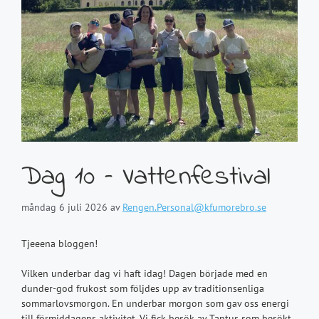
Dag 10 – Vattenfestival
måndag 6 juli 2026
av
Rengen.Personal@kfumorebro.se
Tjeeena bloggen!
Vilken underbar dag vi haft idag! Dagen började med en
dunder-god frukost som följdes upp av traditionsenliga
sommarlovsmorgon. En underbar morgon som gav oss energi
till förmiddagens aktivitet. Vi fick besök av Tantus som besökt