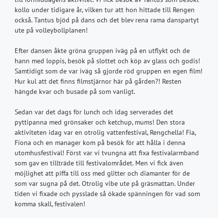
kollo under tidigare år, vilken tur att hon hittade till Rengen
också. Tantus bjöd på dans och det blev rena rama danspartyt
ute på volleybollplanen!
Efter dansen åkte gröna gruppen iväg på en utflykt och de
hann med loppis, besök på slottet och köp av glass och godis!
Samtidigt som de var iväg så gjorde röd gruppen en egen film!
Hur kul att det finns filmstjärnor här på gården?! Resten
hängde kvar och busade på som vanligt.
Sedan var det dags för lunch och idag serverades det
pyttipanna med grönsaker och ketchup, mums! Den stora
aktiviteten idag var en otrolig vattenfestival, Rengchella! Fia,
Fiona och en manager kom på besök för att hålla i denna
utomhusfestival! Först var vi tvungna att fixa festivalarmband
som gav en tillträde till festivalområdet. Men vi fick även
möjlighet att piffa till oss med glitter och diamanter för de
som var sugna på det. Otrolig vibe ute på gräsmattan. Under
tiden vi fixade och pysslade så ökade spänningen för vad som
komma skall, festivalen!