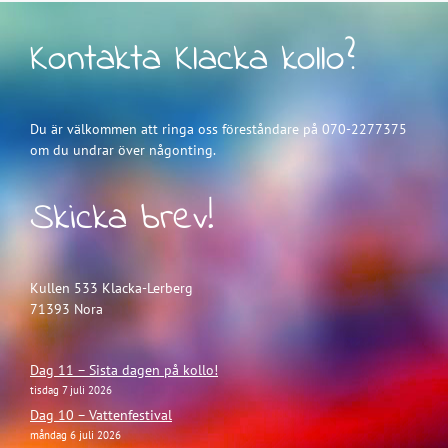
Kontakta Klacka kollo?
Du är välkommen att ringa oss föreståndare på 070-2277375
om du undrar över någonting.
Skicka brev!
Kullen 533 Klacka-Lerberg
71393 Nora
Dag 11 – Sista dagen på kollo!
tisdag 7 juli 2026
Dag 10 – Vattenfestival
måndag 6 juli 2026