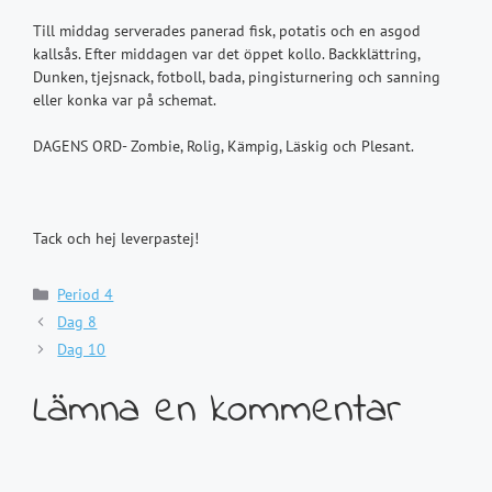
Till middag serverades panerad fisk, potatis och en asgod
kallsås. Efter middagen var det öppet kollo. Backklättring,
Dunken, tjejsnack, fotboll, bada, pingisturnering och sanning
eller konka var på schemat.
DAGENS ORD- Zombie, Rolig, Kämpig, Läskig och Plesant.
Tack och hej leverpastej!
Kategorier
Period 4
Dag 8
Dag 10
Lämna en kommentar