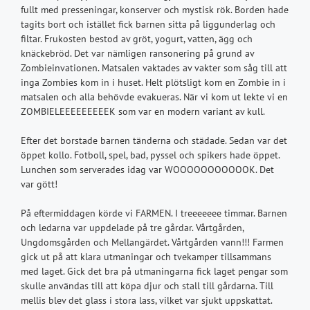
fullt med presseningar, konserver och mystisk rök. Borden hade
tagits bort och istället fick barnen sitta på liggunderlag och
filtar. Frukosten bestod av gröt, yogurt, vatten, ägg och
knäckebröd. Det var nämligen ransonering på grund av
Zombieinvationen. Matsalen vaktades av vakter som såg till att
inga Zombies kom in i huset. Helt plötsligt kom en Zombie in i
matsalen och alla behövde evakueras. När vi kom ut lekte vi en
ZOMBIELEEEEEEEEEK som var en modern variant av kull.
Efter det borstade barnen tänderna och städade. Sedan var det
öppet kollo. Fotboll, spel, bad, pyssel och spikers hade öppet.
Lunchen som serverades idag var WOOOOOOOOOOOK. Det
var gött!
På eftermiddagen körde vi FARMEN. I treeeeeee timmar. Barnen
och ledarna var uppdelade på tre gårdar. Vårtgården,
Ungdomsgården och Mellangärdet. Vårtgården vann!!! Farmen
gick ut på att klara utmaningar och tvekamper tillsammans
med laget. Gick det bra på utmaningarna fick laget pengar som
skulle användas till att köpa djur och stall till gårdarna. Till
mellis blev det glass i stora lass, vilket var sjukt uppskattat.