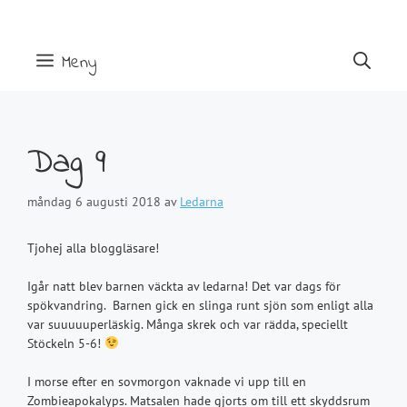
Hoppa
till
innehåll
Meny
Dag 9
måndag 6 augusti 2018
av
Ledarna
Tjohej alla bloggläsare!
Igår natt blev barnen väckta av ledarna! Det var dags för
spökvandring. Barnen gick en slinga runt sjön som enligt alla
var suuuuuperläskig. Många skrek och var rädda, speciellt
Stöckeln 5-6!
I morse efter en sovmorgon vaknade vi upp till en
Zombieapokalyps. Matsalen hade gjorts om till ett skyddsrum