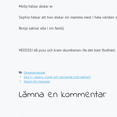
Molly hälsar älskar er
Sophia hälsar att hon älskar sin mamma mest i hela världen o
Ronja saknar alla i sin familj
HEEEEEJ då puss och kram skumbanan. Ha det bäst flodhäst.
Kategorier
Okategoriserade
Dag 9 – talang, musik och vad hände med vattnet?
Datum för hemresa!
Lämna en kommentar