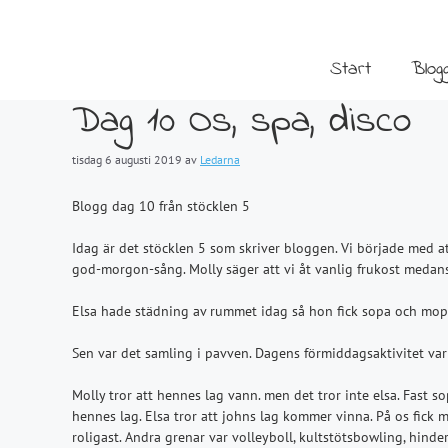
Hoppa
till
innehåll
Start
Blog
Dag 10 Os, spa, disco
tisdag 6 augusti 2019
av
Ledarna
Blogg dag 10 från stöcklen 5
Idag är det stöcklen 5 som skriver bloggen. Vi började med a
god-morgon-sång. Molly säger att vi åt vanlig frukost medan
Elsa hade städning av rummet idag så hon fick sopa och mopp
Sen var det samling i pavven. Dagens förmiddagsaktivitet va
Molly tror att hennes lag vann. men det tror inte elsa. Fast s
hennes lag. Elsa tror att johns lag kommer vinna. På os fick 
roligast. Andra grenar var volleyboll, kultstötsbowling, hinde