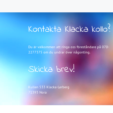
Kontakta Klacka kollo?
Du är välkommen att ringa oss föreståndare på 070-
2277375 om du undrar över någonting.
Skicka brev!
Kullen 533 Klacka-Lerberg
71393 Nora