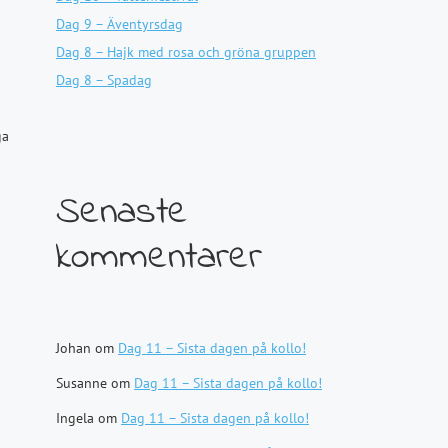
Dag 9 – Äventyrsdag
Dag 8 – Hajk med rosa och gröna gruppen
Dag 8 – Spadag
ga
Senaste
kommentarer
Johan
om
Dag 11 – Sista dagen på kollo!
Susanne
om
Dag 11 – Sista dagen på kollo!
Ingela
om
Dag 11 – Sista dagen på kollo!