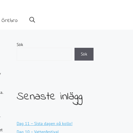
 Örebro
Sök
Sök
v
Senaste inlägg
a.
r
Dag 11 – Sista dagen på kollo!
et
Dag 10 – Vattenfestival