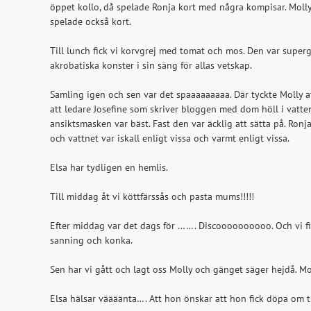
öppet kollo, då spelade Ronja kort med några kompisar. Moll
spelade också kort.
Till lunch fick vi korvgrej med tomat och mos. Den var superg
akrobatiska konster i sin säng för allas vetskap.
Samling igen och sen var det spaaaaaaaaa. Där tyckte Molly 
att ledare Josefine som skriver bloggen med dom höll i vatten
ansiktsmasken var bäst. Fast den var äcklig att sätta på. Ronj
och vattnet var iskall enligt vissa och varmt enligt vissa.
Elsa har tydligen en hemlis.
Till middag åt vi köttfärssås och pasta mums!!!!!
Efter middag var det dags för ……. Discoooooooooo. Och vi fic
sanning och konka.
Sen har vi gått och lagt oss Molly och gänget säger hejdå. Mo
Elsa hälsar väääänta…. Att hon önskar att hon fick döpa om tu