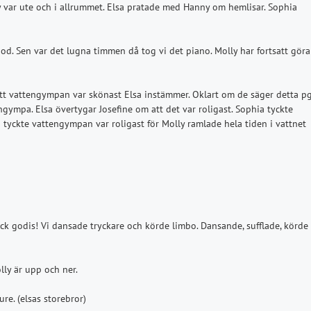
y var ute och i allrummet. Elsa pratade med Hanny om hemlisar. Sophia
od. Sen var det lugna timmen då tog vi det piano. Molly har fortsatt göra
att vattengympan var skönast Elsa instämmer. Oklart om de säger detta p
gympa. Elsa övertygar Josefine om att det var roligast. Sophia tyckte
a tyckte vattengympan var roligast för Molly ramlade hela tiden i vattnet
k godis! Vi dansade tryckare och körde limbo. Dansande, sufflade, körde
lly är upp och ner.
re. (elsas storebror)