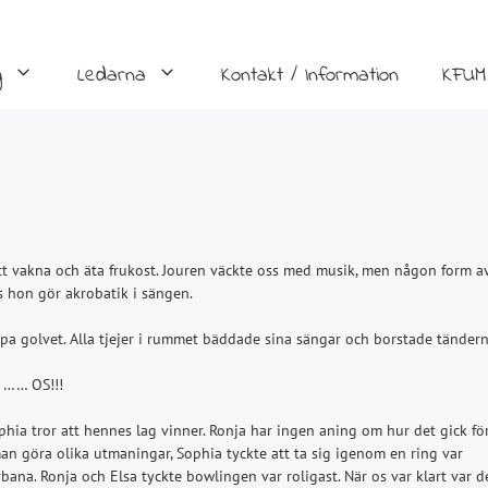
g
Ledarna
Kontakt / Information
KFUM
tt vakna och äta frukost. Jouren väckte oss med musik, men någon form a
s hon gör akrobatik i sängen.
a golvet. Alla tjejer i rummet bäddade sina sängar och borstade tändern
r …… OS!!!
ophia tror att hennes lag vinner. Ronja har ingen aning om hur det gick fö
man göra olika utmaningar, Sophia tyckte att ta sig igenom en ring var
rbana. Ronja och Elsa tyckte bowlingen var roligast. När os var klart var d