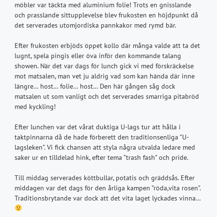
möbler var täckta med aluminium folie! Trots en gnisslande
och prasslande sittupplevelse blev frukosten en höjdpunkt då
det serverades utomjordiska pannkakor med rymd bär.
Efter frukosten erbjöds öppet kollo där många valde att ta det
lugnt, spela pingis eller öva inför den kommande talang
showen. När det var dags för lunch gick vi med förskräckelse
mot matsalen, man vet ju aldrig vad som kan hända där inne
längre… host… folie… host… Den här gången såg dock
matsalen ut som vanligt och det serverades smarriga pitabröd
med kyckling!
Efter lunchen var det vårat duktiga U-lags tur att hålla i
taktpinnarna då de hade förberett den traditionsenliga ”U-
lagsleken”. Vi fick chansen att styla några utvalda ledare med
saker ur en tilldelad hink, efter tema ”trash fash” och pride.
Till middag serverades köttbullar, potatis och gräddsås. Efter
middagen var det dags för den årliga kampen ”röda,vita rosen”.
Traditionsbrytande var dock att det vita laget lyckades vinna…