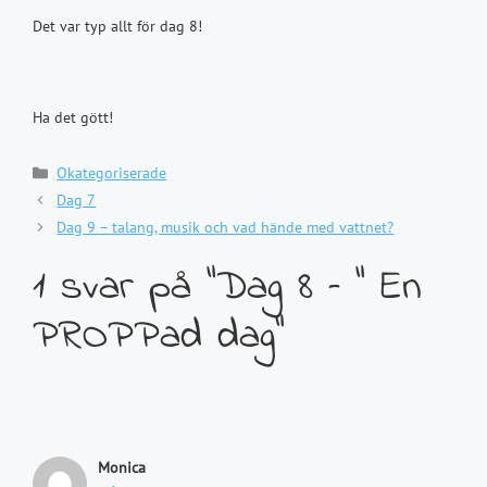
Det var typ allt för dag 8!
Ha det gött!
Kategorier
Okategoriserade
Dag 7
Dag 9 – talang, musik och vad hände med vattnet?
1 svar på ”Dag 8 – ” En
PROPPad dag”
Monica