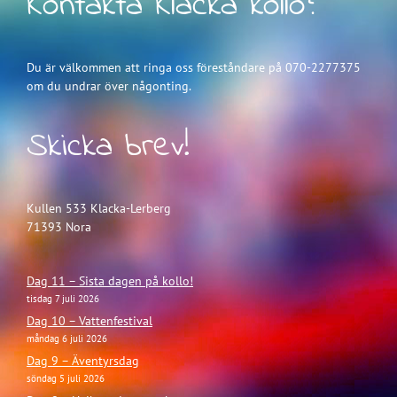
Kontakta Klacka kollo?
Du är välkommen att ringa oss föreståndare på 070-2277375
om du undrar över någonting.
Skicka brev!
Kullen 533 Klacka-Lerberg
71393 Nora
Dag 11 – Sista dagen på kollo!
tisdag 7 juli 2026
Dag 10 – Vattenfestival
måndag 6 juli 2026
Dag 9 – Äventyrsdag
söndag 5 juli 2026