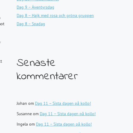
Dag 9 – Äventyrsdag
Dag 8 – Hajk med rosa och gröna gruppen
n
mot
Dag 8 – Spadag
r
Senaste
tt
kommentarer
Johan
om
Dag 11 – Sista dagen på kollo!
Susanne
om
Dag 11 – Sista dagen på kollo!
Ingela
om
Dag 11 – Sista dagen på kollo!