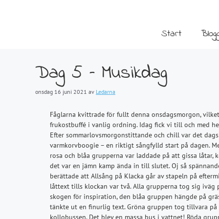
Hoppa
till
innehåll
Start
Blog
Dag 5 – Musikdag
onsdag 16 juni 2021
av
Ledarna
Fåglarna kvittrade för fullt denna onsdagsmorgon, vilk
frukostbuffé i vanlig ordning. Idag fick vi till och m
Efter sommarlovsmorgonstittande och chill var det dags
varmkorvboogie – en riktigt sångfylld start på dagen. Men 
rosa och blåa grupperna var laddade på att gissa låtar, 
det var en jämn kamp ända in till slutet. Oj så spännand
berättade att Allsång på Klacka går av stapeln på eftermi
låttext tills klockan var två. Alla grupperna tog sig iväg 
skogen för inspiration, den blåa gruppen hängde på g
tänkte ut en finurlig text. Gröna gruppen tog tillvara p
kollobussen. Det blev en massa bus i vattnet! Röda gruppe