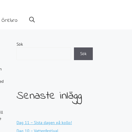
 Örebro
Sök
Sök
n
med
Senaste inlägg
h
ll
e
Dag 11 – Sista dagen på kollo!
Dag 10 – Vattenfestival