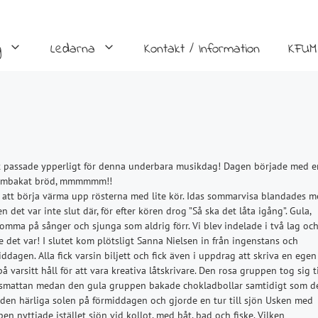
g
Ledarna
Kontakt / Information
KFUM
et passade ypperligt för denna underbara musikdag! Dagen började med e
ed hembakat bröd, mmmmmm!!
 att börja värma upp rösterna med lite kör. Idas sommarvisa blandades 
det var inte slut där, för efter kören drog ”Så ska det låta igång”. Gula,
komma på sånger och sjunga som aldrig förr. Vi blev indelade i två lag oc
e det var! I slutet kom plötsligt Sanna Nielsen in från ingenstans och
ddagen. Alla fick varsin biljett och fick även i uppdrag att skriva en egen
på varsitt håll för att vara kreativa låtskrivare. Den rosa gruppen tog sig ti
räsmattan medan den gula gruppen bakade chokladbollar samtidigt som d
å den härliga solen på förmiddagen och gjorde en tur till sjön Usken med
n nyttjade istället sjön vid kollot, med båt, bad och fiske. Vilken