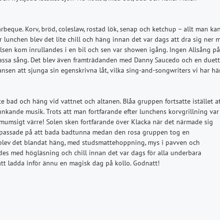
barbeque. Korv, bröd, coleslaw, rostad lök, senap och ketchup – allt man ka
er lunchen blev det lite chill och häng innan det var dags att dra sig ner 
en kom inrullandes i en bil och sen var showen igång. Ingen Allsång på
 massa sång. Det blev även framträdanden med Danny Saucedo och en duett
nsen att sjunga sin egenskrivna låt, vilka sing-and-songwriters vi har hä
ite bad och häng vid vattnet och altanen. Blåa gruppen fortsatte istället a
nkande musik. Trots att man fortfarande efter lunchens korvgrillning var
umsigt värre! Solen sken fortfarande över Klacka när det närmade sig
n passade på att bada badtunna medan den rosa gruppen tog en
 blev det blandat häng, med studsmattehoppning, mys i pavven och
des med högläsning och chill innan det var dags för alla underbara
tt ladda inför ännu en magisk dag på kollo. Godnatt!