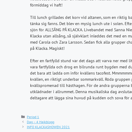
förmiddag vi haft!
Till lunch grillades det korv vid altanen, som en riktig 
tänka sig fanns. Det blev en mysig lunch ute i solen. Eft
sjön för ALLSÅNG PÅ KLACKA. Livebandet med Sanna Niels
Klacka utan allsång, så självklart inleddes det med en
med Carola och Zara Larsson. Sedan fick alla grupper cha
på Klacka. Magiskt!
Efter en fartfylld stund var det dags att varva ner med l
vara fartfyllda och drog en bilrunda runt bygden med du
det bara att ladda om inför kvällens tacofest. Mmmmmmm
kvällen, en riktigt underbar sommarkväll. Röda gruppe
kvällspromenad till hästhagen. För de andra grupperna
utklädnader i allrummet. Denna musikaliska dag avsluta
deltagare att lägga sina huvud på kudden och sova för a
Kategorier
Period 1
Dag – 4 Hajkblogg
INFO KLACKASHOWEN 2021