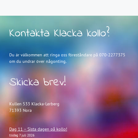
Kontakta Klacka kollo?
Du är välkommen att ringa oss föreståndare på 070-2277375
om du undrar över någonting.
Skicka brev!
Kullen 533 Klacka-Lerberg
71393 Nora
Dag 11 – Sista dagen på kollo!
tisdag 7 juli 2026