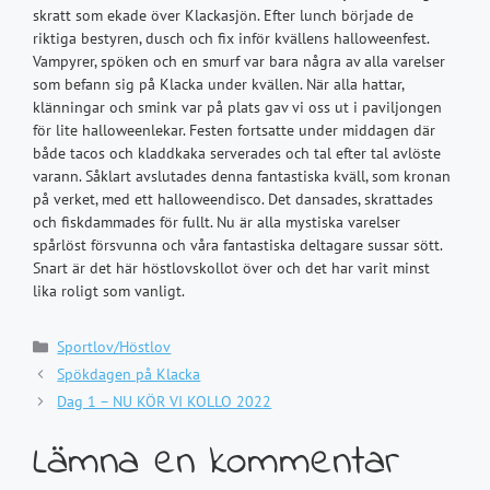
skratt som ekade över Klackasjön.
Efter lunch började de
riktiga bestyren, dusch och fix inför kvällens halloweenfest.
Vampyrer, spöken och en smurf var bara några av alla varelser
som befann sig på Klacka under kvällen. När alla hattar,
klänningar och smink var på plats gav vi oss ut i paviljongen
för lite halloweenlekar. Festen fortsatte under middagen där
både tacos och kladdkaka serverades och tal efter tal avlöste
varann. Såklart avslutades denna fantastiska kväll, som kronan
på verket, med ett halloweendisco. Det dansades, skrattades
och fiskdammades för fullt.
Nu är alla mystiska varelser
spårlöst försvunna och våra fantastiska deltagare sussar sött.
Snart är det här höstlovskollot över och det har varit minst
lika roligt som vanligt.
Kategorier
Sportlov/Höstlov
Spökdagen på Klacka
Dag 1 – NU KÖR VI KOLLO 2022
Lämna en kommentar