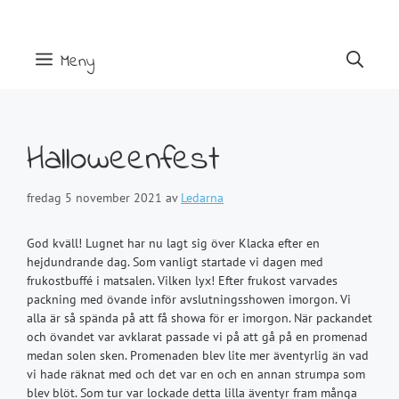
Hoppa
till
innehåll
Meny
Halloweenfest
fredag 5 november 2021
av
Ledarna
God kväll!
Lugnet har nu lagt sig över Klacka efter en
hejdundrande dag. Som vanligt startade vi dagen med
frukostbuffé i matsalen. Vilken lyx! Efter frukost varvades
packning med övande inför avslutningsshowen imorgon. Vi
alla är så spända på att få showa för er imorgon.
När packandet
och övandet var avklarat passade vi på att gå på en promenad
medan solen sken. Promenaden blev lite mer äventyrlig än vad
vi hade räknat med och det var en och en annan strumpa som
blev blöt. Som tur var lockade detta lilla äventyr fram många