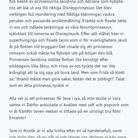
fick besök av prinsessorna Jacobina och Adriana som hjälpte
oss att klä ut oss till riktiga Disneyprinsessor. Det blev
verkligen full mundering med flådiga klänningar, vackra
peruker och passande ansiktsmålning. Klädda och fixade satte
vi oss och målade teckningar av våra favoritprinsessor,
självklart till tonerna av Disneymusik. Efter allt ståhej blev vi
superhungriga och fixade tacos som vi för ovanlighetens skull
åt på flotten vid bryggan! Det visade sig att prinsessor
minsann också måste ha flytväst ute på böljan den blå.
Prinsessan Jacobina ställde flottan lite konstigt efter
middagens lilla åktur, och vissa av oss tyckte det var lite
krångligt att ta sig upp på torra land. Men som Frida så klokt
sa: ”Ibland måste man göra saker, fastän det är jobbigt!”. Talat
som en äkta prinsessa, tyckte vi.
Alla vet ju att prinsessor får leva i lyx, så inte skulle vi vara
sämre vi. Därför avslutade vi kvällen med saft och popcorn som
vi åt framför teven medan vi tittade på en otroligt bra film:
Encanto!
Som ni förstår är vi alla trötta efter en så händelsefull, varm
och solig dag, så nu går vi och lägger oss. Hoppas vi kan sova