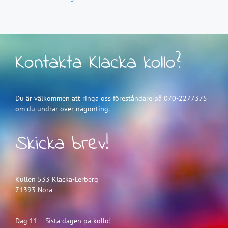
Kontakta Klacka kollo?
Du är välkommen att ringa oss föreståndare på 070-2277375
om du undrar över någonting.
Skicka brev!
Kullen 533 Klacka-Lerberg
71393 Nora
Dag 11 – Sista dagen på kollo!