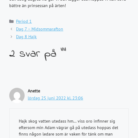
bättre än prinsessan på ärten!
Kategorier
Period 1
Dag 7 – Midsommarafton
Dag 8 Hajk
2 svar på ””
Anette
lördag 25 juni 2022 kl. 23:06
Hajk skog vatten utedass hm… viss oro infinner sig
eftersom min Adam vägrar gå på utedass hoppas det
finns någon ledare som är vaken för tänk om man