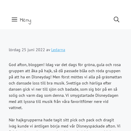
Hoppa
till
innehåll
Meny
lördag 25 juni 2022
av
Ledarna
God afton, bloggen! Idag var det dags för gröna, gula och rosa
gruppen att åka på hajk, så då passade blåa och röda gruppen
på att ha en Disneydag! Men först möttes vi alla på gräsmattan
och dansade loss till bra musik. Svettiga och härliga efter
dansen gick vi ner till sjön och badade, som sig bör på en så
solig och varm dag som denna. Vi smygstartade Disneydagen
med att lyssna till musik från våra favoritfilmer nere vid
vattnet.
När hajkgrupperna hade tagit sitt pick och pack och dragit
iväg kunde vi äntligen börja med vår Disneyspäckade afton. Vi