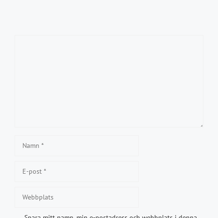
Kommentar
Namn
E-
post
Webbplats
Spara mitt namn, min e-postadress och webbplats i denna