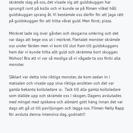
skrämde slag på oss, det visade sig att guldskuggan har
sprungit runt på kollo och vi kunde se på filmen vilket håll
guldskuggan sprang åt. Vi bestämde oss därför för att jaga rätt
på guldskuggan för att hitta vårat guld. Men först; pizza.
Mörkret lade sig över gården och skogarna omkring och det
var dags att bege oss ut i mörkret. Flertalet monster skrämde
oss under färden men vi kom till slut fram till guldskuggans
hem där vi kunde hitta allt guld och skrämma bort skuggan.
Wohoo! Bra att vi var så modiga så vi vågade ta oss förbi alla
monster.
Såklart var detta inte riktiga monster, de kom sedan in i
matsalen och visade upp sina riktiga ansikten och det var
gamla bekanta kolloledare :o. Tack till alla gamla kolloledare
som ställde upp och skrämde oss i skogen. Dagens avslutades
med mingel med spökena och allmänt gött häng innan det var
dags att gå ut till paviljongen och lägga oss. Filmen Nelly Rapp
för avsluta denna intensiva dag, godnatt!!