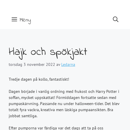
Hoppa
till
innehåll
Meny
Hajk och spökjakt
torsdag 3 november 2022
av
Ledarna
Tredje dagen på kollo, fantastiskt!
Dagen började i vanlig ordning med frukost och Harry Potter i
soffan, mycket uppskattat! Förmiddagen fortsatte sedan med
pumpaskärvning. Passande nu under halloween-tider. Det blev
totalt fyra vackra, kreativa men läskiga pumpaansikten. Bra
jobbat samtliga.
Efter pumporna var färdiga var det dags att ta på oss