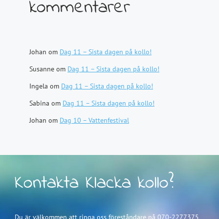
kommentarer
Johan
om
Dag 11 – Sista dagen på kollo!
Susanne
om
Dag 11 – Sista dagen på kollo!
Ingela
om
Dag 11 – Sista dagen på kollo!
Sabina
om
Dag 11 – Sista dagen på kollo!
Johan
om
Dag 10 – Vattenfestival
Kontakta Klacka kollo?
Du är välkommen att ringa oss föreståndare på 070-2277375