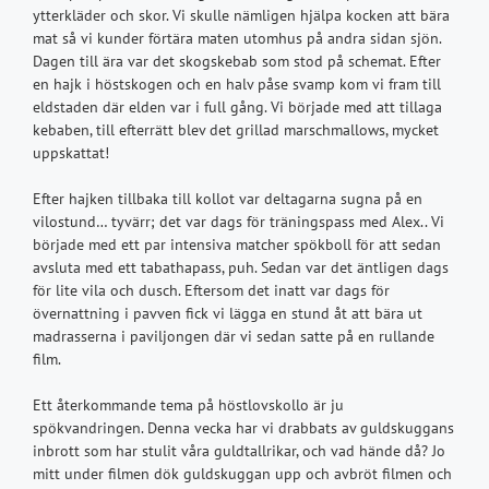
ytterkläder och skor. Vi skulle nämligen hjälpa kocken att bära
mat så vi kunder förtära maten utomhus på andra sidan sjön.
Dagen till ära var det skogskebab som stod på schemat. Efter
en hajk i höstskogen och en halv påse svamp kom vi fram till
eldstaden där elden var i full gång. Vi började med att tillaga
kebaben, till efterrätt blev det grillad marschmallows, mycket
uppskattat!
Efter hajken tillbaka till kollot var deltagarna sugna på en
vilostund… tyvärr; det var dags för träningspass med Alex.. Vi
började med ett par intensiva matcher spökboll för att sedan
avsluta med ett tabathapass, puh. Sedan var det äntligen dags
för lite vila och dusch. Eftersom det inatt var dags för
övernattning i pavven fick vi lägga en stund åt att bära ut
madrasserna i paviljongen där vi sedan satte på en rullande
film.
Ett återkommande tema på höstlovskollo är ju
spökvandringen. Denna vecka har vi drabbats av guldskuggans
inbrott som har stulit våra guldtallrikar, och vad hände då? Jo
mitt under filmen dök guldskuggan upp och avbröt filmen och