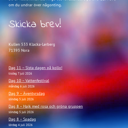
om du undrar över någonting.
Skicka brev!
Kullen 533 Klacka-Lerberg
71393 Nora
Dag 11 – Sista dagen på kollo!
tisdag 7 juli 2026
Dag 10 – Vattenfestival
måndag 6 juli 2026
Dag 9 – Äventyrsdag
söndag 5 juli 2026
Dag 8 – Hajk med rosa och gröna gruppen
söndag 5 juli 2026
Dag 8 – Spadag
lördag 4 juli 2026