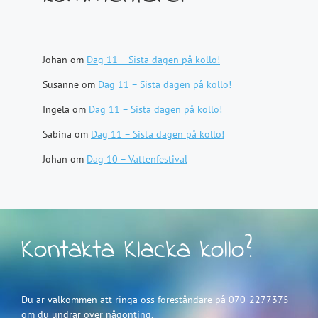
Johan
om
Dag 11 – Sista dagen på kollo!
Susanne
om
Dag 11 – Sista dagen på kollo!
Ingela
om
Dag 11 – Sista dagen på kollo!
Sabina
om
Dag 11 – Sista dagen på kollo!
Johan
om
Dag 10 – Vattenfestival
Kontakta Klacka kollo?
Du är välkommen att ringa oss föreståndare på 070-2277375
om du undrar över någonting.