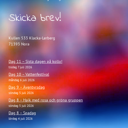
Skicka brev!
Kullen 533 Klacka-Lerberg
71393 Nora
Dag 11 – Sista dagen på kollo!
tisdag 7 juli 2026
Dag 10 – Vattenfestival
måndag 6 juli 2026
Dag 9 – Äventyrsdag
söndag 5 juli 2026
Dag 8 – Hajk med rosa och gröna gruppen
söndag 5 juli 2026
Dag 8 – Spadag
lördag 4 juli 2026