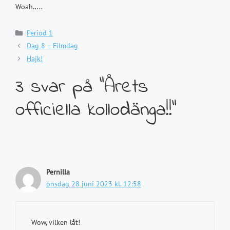
Woah…..
Kategorier
Period 1
Dag 8 – Filmdag
Hajk!
3 svar på ”Årets
officiella kollodänga!!”
Pernilla
onsdag 28 juni 2023 kl. 12:58
Wow, vilken låt!