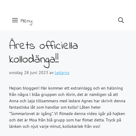
Hoppa
till
innehåll
Meny
Årets officiella
kollodänga!!
onsdag 28 juni 2023
av
Ledarna
Hejsan bloggen! Här kommer ett extrainlägg och en hälsning
från några i blåa gruppen och Alvin, det är nämligen så att
Anna och Leja tillsammans med ledare Agnes har skrivit denna
fantastiska låt som handlar om kollo! Låten heter
”Sommarlovet är igång”. Vi filmade denna video igår på hajken
och det är Moa från blå grupp som har filmat detta. Tryck på
länken och njut varje minut, kollokärlek från oss!