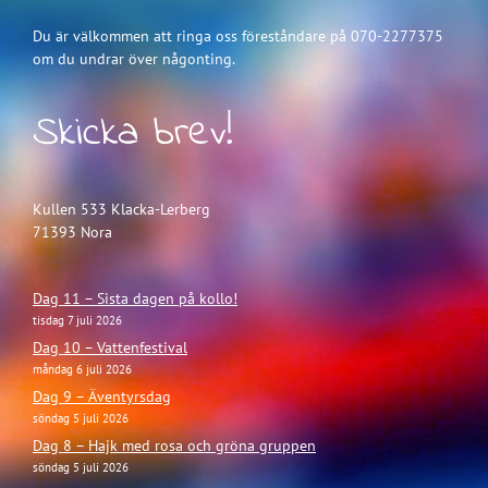
Du är välkommen att ringa oss föreståndare på 070-2277375
om du undrar över någonting.
Skicka brev!
Kullen 533 Klacka-Lerberg
71393 Nora
Dag 11 – Sista dagen på kollo!
tisdag 7 juli 2026
Dag 10 – Vattenfestival
måndag 6 juli 2026
Dag 9 – Äventyrsdag
söndag 5 juli 2026
Dag 8 – Hajk med rosa och gröna gruppen
söndag 5 juli 2026