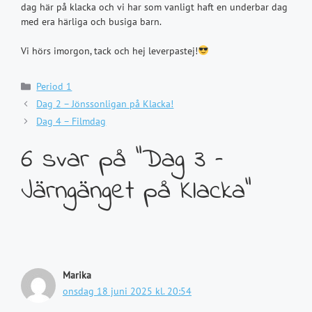
dag här på klacka och vi har som vanligt haft en underbar dag
med era härliga och busiga barn.
Vi hörs imorgon, tack och hej leverpastej!
Kategorier
Period 1
Dag 2 – Jönssonligan på Klacka!
Dag 4 – Filmdag
6 svar på ”Dag 3 –
Järngänget på Klacka”
Marika
onsdag 18 juni 2025 kl. 20:54