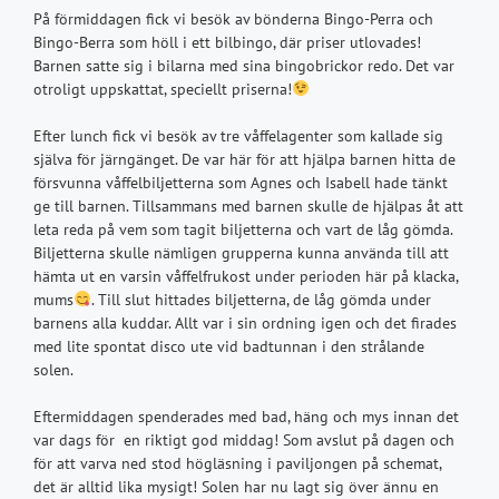
På förmiddagen fick vi besök av bönderna Bingo-Perra och
Bingo-Berra som höll i ett bilbingo, där priser utlovades!
Barnen satte sig i bilarna med sina bingobrickor redo. Det var
otroligt uppskattat, speciellt priserna!
Efter lunch fick vi besök av tre våffelagenter som kallade sig
själva för järngänget. De var här för att hjälpa barnen hitta de
försvunna våffelbiljetterna som Agnes och Isabell hade tänkt
ge till barnen. Tillsammans med barnen skulle de hjälpas åt att
leta reda på vem som tagit biljetterna och vart de låg gömda.
Biljetterna skulle nämligen grupperna kunna använda till att
hämta ut en varsin våffelfrukost under perioden här på klacka,
mums
. Till slut hittades biljetterna, de låg gömda under
barnens alla kuddar. Allt var i sin ordning igen och det firades
med lite spontat disco ute vid badtunnan i den strålande
solen.
Eftermiddagen spenderades med bad, häng och mys innan det
var dags för en riktigt god middag! Som avslut på dagen och
för att varva ned stod högläsning i paviljongen på schemat,
det är alltid lika mysigt! Solen har nu lagt sig över ännu en