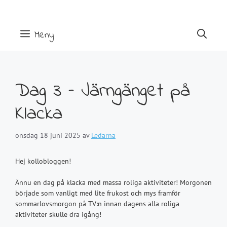
Hoppa
till
innehåll
Meny
Dag 3 – Järngänget på
Klacka
onsdag 18 juni 2025
av
Ledarna
Hej kollobloggen!
Ännu en dag på klacka med massa roliga aktiviteter! Morgonen
började som vanligt med lite frukost och mys framför
sommarlovsmorgon på TV:n innan dagens alla roliga
aktiviteter skulle dra igång!