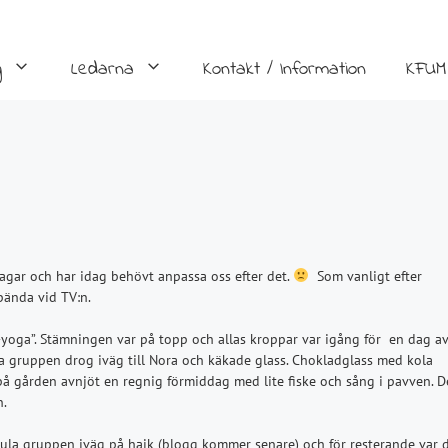
g
Ledarna
Kontakt / Information
KFUM
 dagar och har idag behövt anpassa oss efter det.
Som vanligt efter
pända vid TV:n.
-yoga”. Stämningen var på topp och allas kroppar var igång för en dag av
na gruppen drog iväg till Nora och käkade glass. Chokladglass med kola
 på gården avnjöt en regnig förmiddag med lite fiske och sång i pavven. D
n.
 gula gruppen iväg på hajk (blogg kommer senare) och för resterande var 