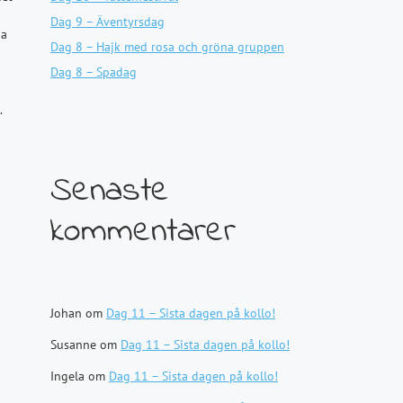
Dag 9 – Äventyrsdag
na
Dag 8 – Hajk med rosa och gröna gruppen
Dag 8 – Spadag
.
Senaste
kommentarer
Johan
om
Dag 11 – Sista dagen på kollo!
Susanne
om
Dag 11 – Sista dagen på kollo!
Ingela
om
Dag 11 – Sista dagen på kollo!