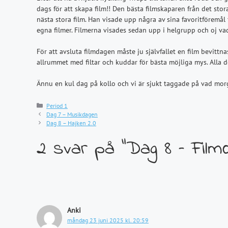
dags för att skapa film!! Den bästa filmskaparen från det sto
nästa stora film. Han visade upp några av sina favoritföremål f
egna filmer. Filmerna visades sedan upp i helgrupp och oj va
För att avsluta filmdagen måste ju självfallet en film bevittn
allrummet med filtar och kuddar för bästa möjliga mys. Alla d
Ännu en kul dag på kollo och vi är sjukt taggade på vad mor
Kategorier
Period 1
Dag 7 – Musikdagen
Dag 8 – Hajken 2.0
2 svar på ”Dag 8 – Filmda
Anki
måndag 23 juni 2025 kl. 20:59