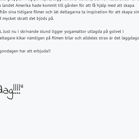
ra landet Amerika hade kommit till gården för att få hjälp med att skapa
rån sina tidigare filmer och lät deltagarna ta inspiration för att skapa si
d mycket skratt det bjöds på.
as. Just nu i skrivande stund ligger yogamattor utlagda på golvet i
eltagare kikar nämligen på filmen bilar och alldeles strax är det läggdags
gondagen har att erbjuda!!
g!!!!”