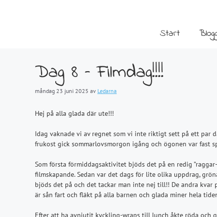
Hoppa
till
innehåll
Start
Blog
Dag 8 – Filmdag!!!!
måndag 23 juni 2025
av
Ledarna
Hej på alla glada där ute!!!
Idag vaknade vi av regnet som vi inte riktigt sett på ett par
frukost gick sommarlovsmorgon igång och ögonen var fast s
Som första förmiddagsaktivitet bjöds det på en redig ”raggar
filmskapande. Sedan var det dags för lite olika uppdrag, grö
bjöds det på och det tackar man inte nej till!! De andra kvar
är sån fart och fläkt på alla barnen och glada miner hela tide
Efter att ha avnjutit kyckling-wraps till lunch åkte röda och