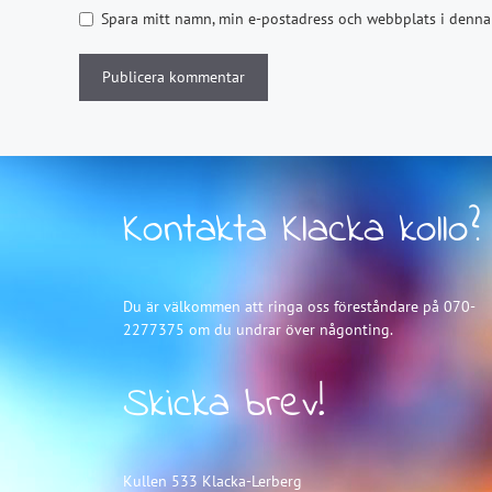
Spara mitt namn, min e-postadress och webbplats i denna 
Kontakta Klacka kollo?
Du är välkommen att ringa oss föreståndare på 070-
2277375 om du undrar över någonting.
Skicka brev!
Kullen 533 Klacka-Lerberg