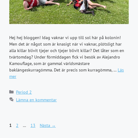
Hej hej bloggen! Idag vaknar vi upp till sol här på kolonin!
Men det är något som är knasigt när vi vaknar, plötsligt har
alla killar blivit tjejer och tjejer blivit killar? Det låter som en
tvärtomdag? Under förmiddagen fick vi besök av Alejandro
Kamouflage, som är gammal världsmästare
baklängeskurragömma. Det är precis som kurragömma, …
Läs
mer
Kategorier
Period 2
Lämna en kommentar
Sida
Sida
Sida
1
2
…
13
Nästa
→