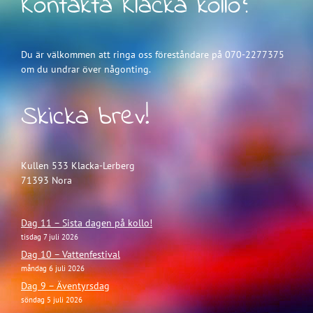
Kontakta Klacka kollo?
Du är välkommen att ringa oss föreståndare på 070-2277375
om du undrar över någonting.
Skicka brev!
Kullen 533 Klacka-Lerberg
71393 Nora
Dag 11 – Sista dagen på kollo!
tisdag 7 juli 2026
Dag 10 – Vattenfestival
måndag 6 juli 2026
Dag 9 – Äventyrsdag
söndag 5 juli 2026