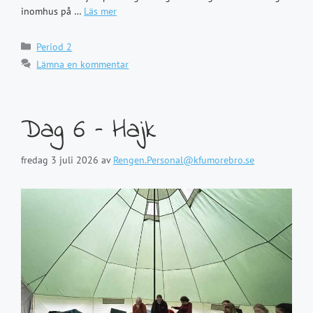
inomhus på …
Läs mer
Kategorier
Period 2
Lämna en kommentar
Dag 6 – Hajk
fredag 3 juli 2026
av
Rengen.Personal@kfumorebro.se