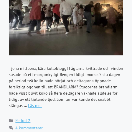
Tjena mittbena, kära kolloblogg! Fåglarna kvittrade och vinden
susade på ett morgonkyligt Rengen tidigt imorse. Sista dagen
på period två kollo hade börjat och deltagarna öppnade
försiktigt ögonen till ett BRANDLARM? Stugornas brandlarm
hade visst blivit koko så flera deltagare vaknade alldeles för
tidigt av ett tjutande ljud. Som tur var kunde det snabbt
stängas …
Läs mer
Kategorier
Period 2
4 kommentarer