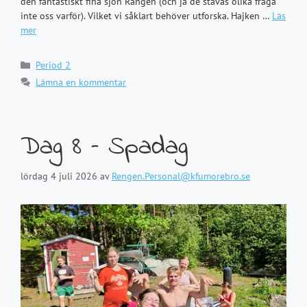
den fantastiskt fina sjön Rängen (och ja de stavas olika fråga
inte oss varför). Vilket vi såklart behöver utforska. Hajken …
Läs
mer
Kategorier
Period 2
Lämna en kommentar
Dag 8 – Spadag
lördag 4 juli 2026
av
Rengen.Personal@kfumorebro.se