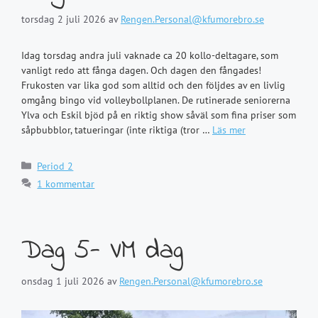
torsdag 2 juli 2026
av
Rengen.Personal@kfumorebro.se
Idag torsdag andra juli vaknade ca 20 kollo-deltagare, som
vanligt redo att fånga dagen. Och dagen den fångades!
Frukosten var lika god som alltid och den följdes av en livlig
omgång bingo vid volleybollplanen. De rutinerade seniorerna
Ylva och Eskil bjöd på en riktig show såväl som fina priser som
såpbubblor, tatueringar (inte riktiga (tror …
Läs mer
Kategorier
Period 2
1 kommentar
Dag 5- VM dag
onsdag 1 juli 2026
av
Rengen.Personal@kfumorebro.se