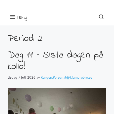
Hoppa
till
innehåll
Meny
Period 2
Dag 11 – Sista dagen på
kollo!
tisdag 7 juli 2026
av
Rengen.Personal@kfumorebro.se