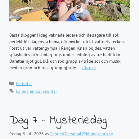
Bästa bloggen! Idag vaknade ledare och deltagare till sol:
perfekt för dagens schema, där mycket gick i vattnets tecken.
Först ut var vattengympa i Rängen. Knän böjdes, vatten
splashades och simtag togs under ledning av tre badflickor.
Därefter njöt gul, blå och röd grupp av både sol och musik,
medan grön och rosa grupp gjorde …
Läs mer
Kategorier
Period 2
Lämna en kommentar
Dag 7 – Mysteriedag
fredag 3 juli 2026
av
Rengen.Personal@kfumorebro.se