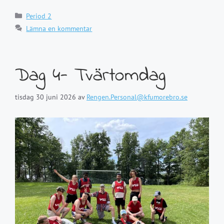
Kategorier
Period 2
Lämna en kommentar
Dag 4- Tvärtomdag
tisdag 30 juni 2026
av
Rengen.Personal@kfumorebro.se