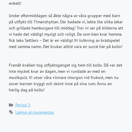
enkelt!
Under eftermiddagen så åkte några av våra grupper med barn
på utflykt till Timanshyttan. Där badade vi, lekte lite olika lekar
och grillade hamburgare till middag! Tror ni ser på bilderna att
vi hade det väldigt mysigt och roligt. De som blev kvar hemma
fick leka Settlers – Det är en väldigt fri tolkning av brädspelet
med samma namn. Det brukar alltid vara en succé här på kollo!
Framåt kvällen tog utflyktsgänget sig hem till kollo. Då var det
inte mycket kvar av dagen, men vi rundade av med en
musikquiz. Vi utser våra vinnare imorgon vid frukost, men nu
sover barnen tryggt och skönt inne på sina rum. Ännu en
härlig dag på kollo!
Kategorier
Period 3
Lämna en kommentar