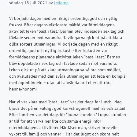
söndag 18 juli 2021
av
Ledarna
Vi började dagen med en riktigt ordentlig, god och nyttig
frukost. Efter dagens viktigaste måltid var förmiddagens
aktivitet leken ”bäst i test.” Barnen blev indelade i sex lag och
tävlade sedan mot varandra. Tävlingarna gick ut på att klara
olika sorters utmaningar Vi började dagen med en riktigt
ordentlig, god och nyttig frukost. Efter frukosten var
förmiddagens planerade aktivitet leken ”bäst i test.” Barnen
blev uppdelade i sex lag och tävlade sedan mot varandra.
Leken gick ut på att klara utmaningarna så bra som möjligt,
och avslutades med den svåra utmaningen att leda en kompis
med ögonbindeln – utan att använda ord eller att röra
henne/honom!
När vi var klara med ”bäst i test” var det dags för lunch. Idag
bjöds det på en väldigt god korvstroganoff med ris och sallad!
Efter lunchen var det dags för ”lugna stunden.” Lugna stunden
är till för att varva ner lite och samla energi inför
eftermiddagens aktiviteter. Här läser man, skriver brev eller
vykort till familj och vänner – Har det lugnt och skönt helt