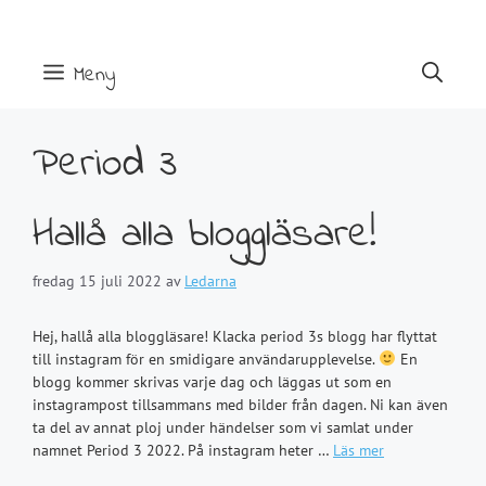
Hoppa
till
innehåll
Meny
Period 3
Hallå alla bloggläsare!
fredag 15 juli 2022
av
Ledarna
Hej, hallå alla bloggläsare! Klacka period 3s blogg har flyttat
till instagram för en smidigare användarupplevelse.
En
blogg kommer skrivas varje dag och läggas ut som en
instagrampost tillsammans med bilder från dagen. Ni kan även
ta del av annat ploj under händelser som vi samlat under
namnet Period 3 2022. På instagram heter …
Läs mer