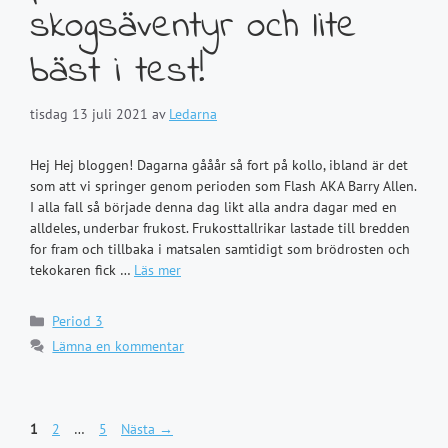
skogsäventyr och lite
bäst i test!
tisdag 13 juli 2021
av
Ledarna
Hej Hej bloggen! Dagarna gååår så fort på kollo, ibland är det
som att vi springer genom perioden som Flash AKA Barry Allen.
I alla fall så började denna dag likt alla andra dagar med en
alldeles, underbar frukost. Frukosttallrikar lastade till bredden
for fram och tillbaka i matsalen samtidigt som brödrosten och
tekokaren fick …
Läs mer
Kategorier
Period 3
Lämna en kommentar
Sida
Sida
Sida
1
2
…
5
Nästa
→