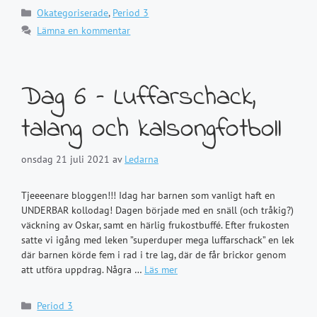
Kategorier
Okategoriserade
,
Period 3
Lämna en kommentar
Dag 6 – Luffarschack,
talang och kalsongfotboll
onsdag 21 juli 2021
av
Ledarna
Tjeeeenare bloggen!!! Idag har barnen som vanligt haft en
UNDERBAR kollodag! Dagen började med en snäll (och tråkig?)
väckning av Oskar, samt en härlig frukostbuffé. Efter frukosten
satte vi igång med leken ”superduper mega luffarschack” en lek
där barnen körde fem i rad i tre lag, där de får brickor genom
att utföra uppdrag. Några …
Läs mer
Kategorier
Period 3