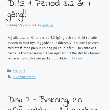
DAG 1 Period 3.2 är i
gång!!
fredag 16 juli 2021
av
Ledarna
Hej alla läsare! Nu är period 3.2 igång och vid kl 16 rullade
bussen in med nya taggade kollokidzzzz. Vi började i pavven
med att få reda på hur en dag på kollo går till, bekanta oss
med alla kolloledare och Apan Apansson. Efter det fick barnen
se deras rum och även packa upp kläder …
Läs mer
Kategorier
Period 3
5 kommentarer
Dag 7 – Bakning, en