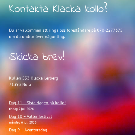
Kontakta Klacka kollo?
Du är välkommen att ringa oss föreståndare på 070-2277375
om du undrar över någonting.
Skicka brev!
Kullen 533 Klacka-Lerberg
71393 Nora
Dag 11 – Sista dagen på kollo!
tisdag 7 juli 2026
Dag 10 – Vattenfestival
måndag 6 juli 2026
Dag 9 – Äventyrsdag