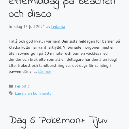
eftemiddag på beachen
och disco
torsdag 15 juli 2021
av
Ledarna
Hallå och god kväll i värmen! Den sista heldagen för barnen på
Klacka kollo har varit fartfylld. Vi började morgonen med en
liten sovmorgon på 30 minuter och barnen väcktes med
dunder och brak eftersom att en deltagare har den äran idag!
Efter frukost och tandborstning var det dags för samling i
pavven där vi …
Läs mer
Kategorier
Period 3
Lämna en kommentar
Dag 6 Pokemon+ Tjuv