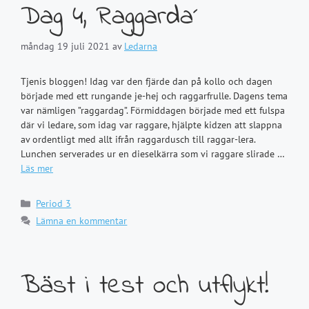
Dag 4, Raggarda´
måndag 19 juli 2021
av
Ledarna
Tjenis bloggen! Idag var den fjärde dan på kollo och dagen
började med ett rungande je-hej och raggarfrulle. Dagens tema
var nämligen ”raggardag”. Förmiddagen började med ett fulspa
där vi ledare, som idag var raggare, hjälpte kidzen att slappna
av ordentligt med allt ifrån raggardusch till raggar-lera.
Lunchen serverades ur en dieselkärra som vi raggare slirade …
Läs mer
Kategorier
Period 3
Lämna en kommentar
Bäst i test och utflykt!