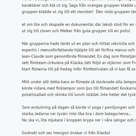
karaktärer och klä ut sig. Saga från orangea gruppen klädde u
gruppen klädde ut sig till ett monster! Den röda gruppen tän
et om lite och skapade en dokumentär, där Jakob stod för en s
ut sig till clown och Melker från gula grupper till en polis!
När grupperna hade tänkt ut en plan och hittat rekvisita och
expertis i manusförfattande hjälpte till att förfina manus och f
Jean-Claude som genomförde filmandet. En dag som filmstjär
sett filmteam cirkulera på Klacka, tätt följd av stjärnor som F
klart filmerna till på fredag inför filmfestivalen så vi kan få se
Mitt under allt detta kaos av filmade så slocknade alla lamp
körde vidare, med ficklampor som ljus till filmandet! Kockar
potatissallad och skinka till lunch istället. Inte heller det tyc
Som avslutning på dagen så körde vi yoga i paviljongen och te
starka, ledarna var tyvärr inte lika bra i dom kategorierna…
Nu ska vi, lite mjukare i kroppen krypa ner i våra sängar och 
Godnatt och ses imorgon önskar vi från Klacka!