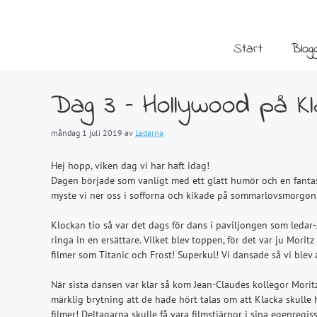
Hoppa
till
innehåll
Start
Blog
Dag 3 – Hollywood på Kl
måndag 1 juli 2019
av
Ledarna
Hej hopp, viken dag vi har haft idag!
Dagen började som vanligt med ett glatt humör och en fantas
myste vi ner oss i sofforna och kikade på sommarlovsmorgon!
Klockan tio så var det dags för dans i paviljongen som ledar-
ringa in en ersättare. Vilket blev toppen, för det var ju Morit
filmer som Titanic och Frost! Superkul! Vi dansade så vi blev a
När sista dansen var klar så kom Jean-Claudes kollegor Mori
märklig brytning att de hade hört talas om att Klacka skulle ha
filmer! Deltagarna skulle få vara filmstjärnor i sina egenregi