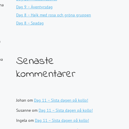
öna
Dag 9 – Äventyrsdag
Dag 8 – Hajk med rosa och gröna gruppen
Dag 8 – Spadag
n
Senaste
pa
kommentarer
Johan
om
Dag 11 – Sista dagen på kollo!
Susanne
om
Dag 11 – Sista dagen på kollo!
Ingela
om
Dag 11 – Sista dagen på kollo!