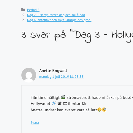
Kategorier
Period 2
Dag 2 – Harry Potter-dag och sol å bad
Dag 4- skattjakt och mys. Orange och grön.
3 svar på ”Dag 3 – Holl
Anette Engwall
måndag 1 juli 2019 kl. 23:53
Filmtime häftigt
strömavbrott hade ni åskar på besök 
Hollywood
📽 🎞 filmkarriär
Anette undrar kan svaret vara så lätt
Svara