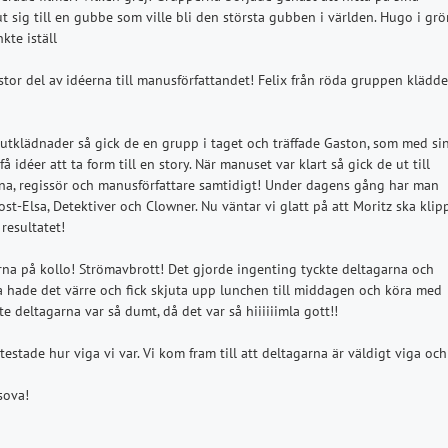
t sig till en gubbe som ville bli den största gubben i världen. Hugo i gr
kte iställ
tor del av idéerna till manusförfattandet! Felix från röda gruppen klädde
 utklädnader så gick de en grupp i taget och träffade Gaston, som med si
å idéer att ta form till en story. När manuset var klart så gick de ut till
na, regissör och manusförfattare samtidigt! Under dagens gång har man
rost-Elsa, Detektiver och Clowner. Nu väntar vi glatt på att Moritz ska klip
 resultatet!
orna på kollo! Strömavbrott! Det gjorde ingenting tyckte deltagarna och
na hade det värre och fick skjuta upp lunchen till middagen och köra med
kte deltagarna var så dumt, då det var så hiiiiiimla gott!!
stade hur viga vi var. Vi kom fram till att deltagarna är väldigt viga och
sova!