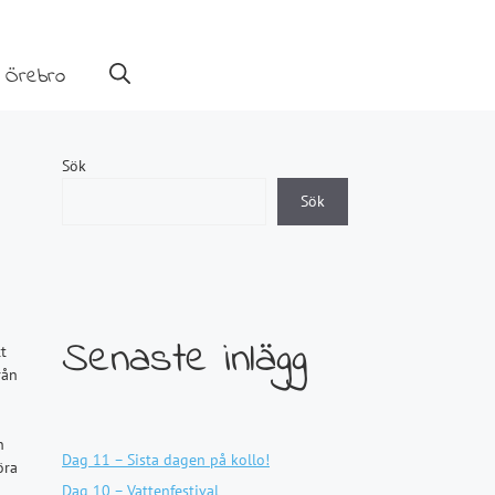
 Örebro
Sök
Sök
Senaste inlägg
t
rån
n
Dag 11 – Sista dagen på kollo!
öra
Dag 10 – Vattenfestival