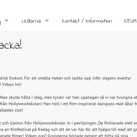
g
Ledarna
Kontakt / Information
KFUM
acka!
tisk frukost. För att smälta maten och ladda upp inför dagens äventyr
 Vilken hit!
Alex skulle hålla i idag, men tyvärr var han upptagen så vi var tvungna at
z från Hollywoodskolan! Han höll i ett film-inspirerat danspass med låtar f
lldeles slut!
tz och Gaston från Hollywoodskolan in i paviljongen. De förklarade med e
 en filmfestival på fredag och att de var här för att hjälpa till med att g
sserade filmer! Vilken grej! Grupperna började genast att hitta på sina