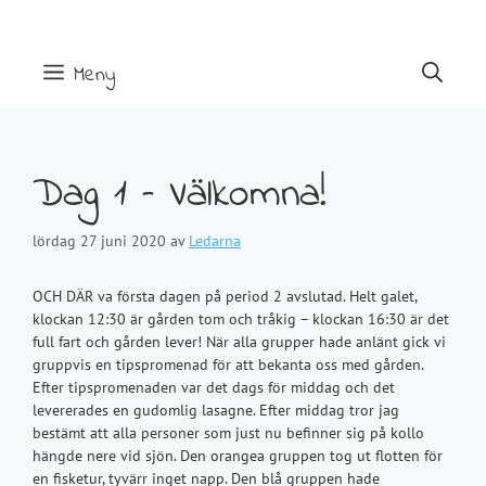
Hoppa
till
innehåll
Meny
Dag 1 – Välkomna!
lördag 27 juni 2020
av
Ledarna
OCH DÄR va första dagen på period 2 avslutad. Helt galet,
klockan 12:30 är gården tom och tråkig – klockan 16:30 är det
full fart och gården lever! När alla grupper hade anlänt gick vi
gruppvis en tipspromenad för att bekanta oss med gården.
Efter tipspromenaden var det dags för middag och det
levererades en gudomlig lasagne. Efter middag tror jag
bestämt att alla personer som just nu befinner sig på kollo
hängde nere vid sjön. Den orangea gruppen tog ut flotten för
en fisketur, tyvärr inget napp. Den blå gruppen hade