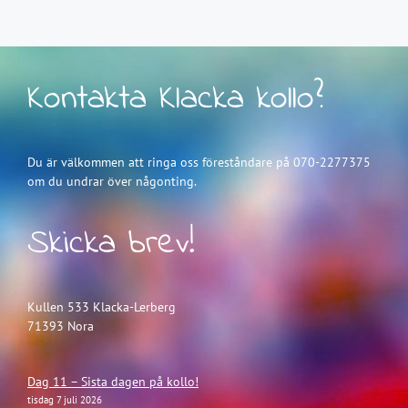
Kontakta Klacka kollo?
Du är välkommen att ringa oss föreståndare på 070-2277375
om du undrar över någonting.
Skicka brev!
Kullen 533 Klacka-Lerberg
71393 Nora
Dag 11 – Sista dagen på kollo!
tisdag 7 juli 2026