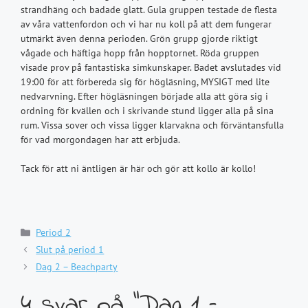
strandhäng och badade glatt. Gula gruppen testade de flesta
av våra vattenfordon och vi har nu koll på att dem fungerar
utmärkt även denna perioden. Grön grupp gjorde riktigt
vågade och häftiga hopp från hopptornet. Röda gruppen
visade prov på fantastiska simkunskaper. Badet avslutades vid
19:00 för att förbereda sig för högläsning, MYSIGT med lite
nedvarvning. Efter högläsningen började alla att göra sig i
ordning för kvällen och i skrivande stund ligger alla på sina
rum. Vissa sover och vissa ligger klarvakna och förväntansfulla
för vad morgondagen har att erbjuda.
Tack för att ni äntligen är här och gör att kollo är kollo!
Kategorier
Period 2
Slut på period 1
Dag 2 – Beachparty
4 svar på ”Dag 1 –