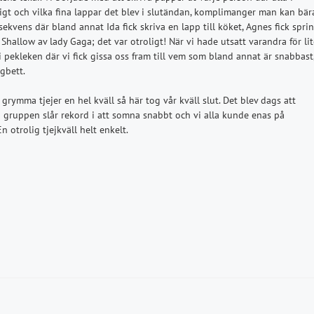
sigt och vilka fina lappar det blev i slutändan, komplimanger man kan bär
sekvens där bland annat Ida fick skriva en lapp till köket, Agnes fick spri
 Shallow av lady Gaga; det var otroligt! När vi hade utsatt varandra för li
pekleken där vi fick gissa oss fram till vem som bland annat är snabbast
gbett.
rymma tjejer en hel kväll så här tog vår kväll slut. Det blev dags att
 gruppen slår rekord i att somna snabbt och vi alla kunde enas på
 otrolig tjejkväll helt enkelt.