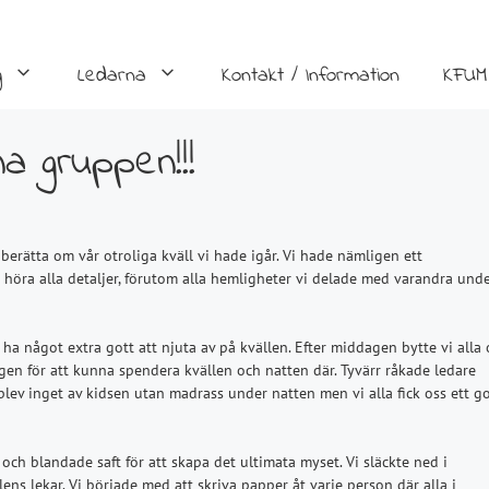
g
Ledarna
Kontakt / Information
KFUM
 gruppen!!!
berätta om vår otroliga kväll vi hade igår. Vi hade nämligen ett
å höra alla detaljer, förutom alla hemligheter vi delade med varandra und
a något extra gott att njuta av på kvällen. Efter middagen bytte vi alla
jongen för att kunna spendera kvällen och natten där. Tyvärr råkade ledare
lev inget av kidsen utan madrass under natten men vi alla fick oss ett go
och blandade saft för att skapa det ultimata myset. Vi släckte ned i
llens lekar. Vi började med att skriva papper åt varje person där alla i