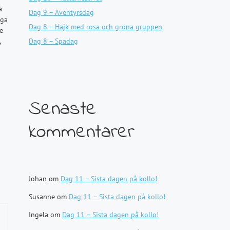
a
Dag 9 – Äventyrsdag
nga
Dag 8 – Hajk med rosa och gröna gruppen
te
,
Dag 8 – Spadag
Senaste
kommentarer
Johan
om
Dag 11 – Sista dagen på kollo!
Susanne
om
Dag 11 – Sista dagen på kollo!
Ingela
om
Dag 11 – Sista dagen på kollo!