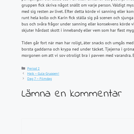
gruppen fick skriva något snällt om varje person. Väldigt my
med sig resten av livet. Efter detta körde vi sanning eller kon
runt hela kollo och Karin fick ställa sig på scenen och sjunga
bus och svåra frågor under sanning eller konsekvens körde vi 
skjuter hårdast skott i innebandy eller vem som har flest myg
Tiden går fort när man har roligt, äter snacks och umgås med g
borsta gaddarna och krypa ned under täcket. Tjejerna i gröna
morgonen om att vi sov otroligt bra i pavven med varandra. En
Kategorier
Period 2
Hajk – Gula Gruppen!
Dag 7 – Filmdag
Lämna en kommentar
Kommentar