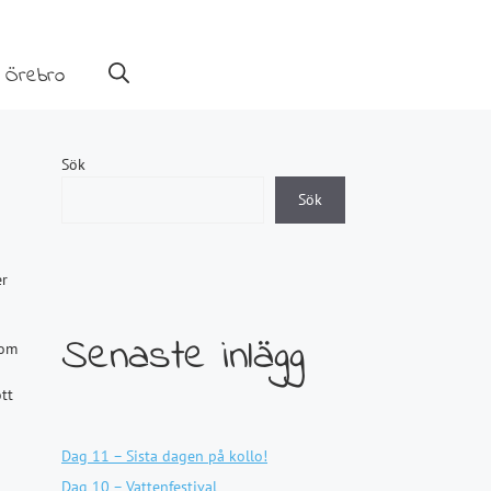
 Örebro
Sök
Sök
er
Senaste inlägg
 om
tt
Dag 11 – Sista dagen på kollo!
Dag 10 – Vattenfestival