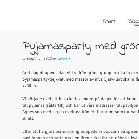
Hoppa
till
innehåll
Start
Blog
Pyjamasparty med gröna
torsdag 7 juli 2022
av
Ledarna
God dag bloggen. Idag vill vi från gröna gruppen kika in och 
pyjamasparty/tjejkväll med massor av mys. Självklart ska ni f
kvällen..
Vi började med att baka kärleksmums på dagen för att kunna h
till pyjamas (såklart!!!) och bar ut våra madrasser till pavil
Agnes sno med sig en madrass från ett barnrum, som tur var b
skratt.
Efter att ha gjort oss iordning poppade vi popcorn på spisen 
paviljongen och satte oss i en liten cirkel för att påbörja kvä