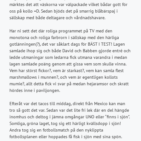
märktes det att väskorna var välpackade vilket bådar gott för
oss på kollo =D. Sedan bjöds det på smarrig blåbärspaj i
sällskap med både deltagare och vårdnadshavare.
Har ni sett det där roliga programmet på TV med den
monotona och roliga farbrorn i sällskap med den härliga
gotlänningen(?), det var såklart dags för BÄST I TEST! Lagen
samlade ihop sig och både David och Babben gjorde entré och
ledde utmaningar som ledarna fick utmana varandra i medan
lagen samlade poäng genom att gissa vem som skulle vinna.
Vem har störst fickor?, vem är starkast?, vem kan samla flest
marshmallows i munnen?, och vem är egentligen kollots
mumie?, allt detta fick vi svar på medan hejaramsor och skratt
hördes inne i paviljongen.
Efteråt var det tacos till middag, direkt från Mexico kan man
tro så gott det var. Sedan var det lite fri lek där en del hängde
inomhus och deltog i jämna omgångar UNO eller “finns i sjön”.
Somliga, gröna laget, tog sig ett härligt kvällsdopp i sjön!
Andra tog sig en fotbollsmatch på den nyklippta
fotbollsplanen eller hoppades få fisk i sjön med sina spön.