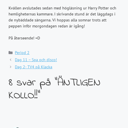
Kvällen avslutades sedan med högläsning ur Harry Potter och
hemligheternas kammare. I skrivande stund är det läggdags i
de nybäddade sängarna. Vi hoppas alla somnar trots att
peppen inför morgondagen redan är igång!
På återseende! =D
Kategorier
Period 2
Dag 11 – Spa och disco!
Dag 2- TV4 på Klacka
8 svar på ”ÄNTLIGEN
KOLLO!!”