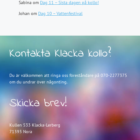
Sabina
om
Dag 11 – Sista dagen på kollo!
Johan
om
Dag 10 – Vattenfestival
Kontakta Klacka kollo?
Du är välkommen att ringa oss föreståndare på 070-2277375
om du undrar över någonting.
Skicka brev!
Kullen 533 Klacka-Lerberg
71393 Nora