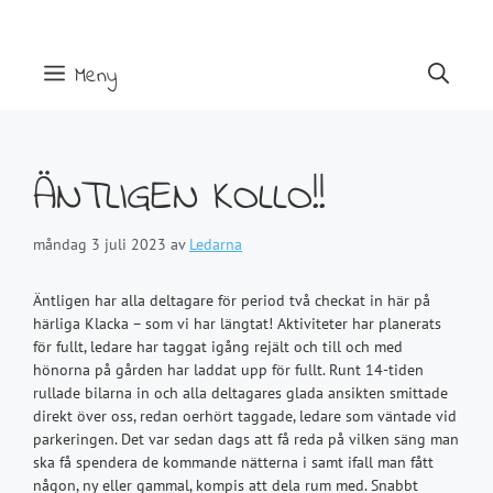
Hoppa
till
innehåll
Meny
ÄNTLIGEN KOLLO!!
måndag 3 juli 2023
av
Ledarna
Äntligen har alla deltagare för period två checkat in här på
härliga Klacka – som vi har längtat! Aktiviteter har planerats
för fullt, ledare har taggat igång rejält och till och med
hönorna på gården har laddat upp för fullt. Runt 14-tiden
rullade bilarna in och alla deltagares glada ansikten smittade
direkt över oss, redan oerhört taggade, ledare som väntade vid
parkeringen. Det var sedan dags att få reda på vilken säng man
ska få spendera de kommande nätterna i samt ifall man fått
någon, ny eller gammal, kompis att dela rum med. Snabbt