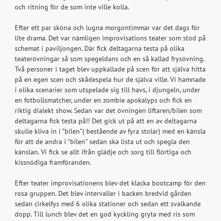
och ritning för de som inte ville kolla.
Efter ett par sköna och lugna morgontimmar var det dags för
lite drama. Det var nämligen improvisations teater som stod på
schemat i paviljongen. Där fick deltagarna testa på olika
teaterövningar så som spegeldans och en så kallad frysövning.
Två personer i taget blev uppkallade på scen för att själva hitta
på en egen scen och skådespela hur de själva ville. Vi hamnade
i olika scenarier som utspelade sig till havs, i djungeln, under
en fotbollsmatcher, under en zombie apokalyps och fick en
riktig dialekt show. Sedan var det övningen liftaren/bilen som
deltagarna fick testa på!! Det gick ut på att en av deltagarna
skulle kliva in i ”bilen”( bestående av fyra stolar) med en känsla
för att de andra i ”bilen” sedan ska lista ut och spegla den
känslan. Vi fick se allt ifrån glädje och sorg till flörtiga och
kissnödiga framföranden.
Efter teater improvisationens blev det klacka bootcamp för den
rosa gruppen. Det blev intervaller i backen bredvid gården
sedan cirkelfys med 6 olika stationer och sedan ett svalkande
dopp. Till lunch blev det en god kyckling gryta med ris som