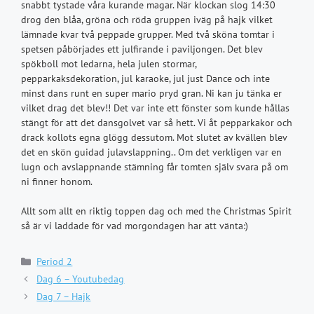
snabbt tystade våra kurande magar. När klockan slog 14:30
drog den blåa, gröna och röda gruppen iväg på hajk vilket
lämnade kvar två peppade grupper. Med två sköna tomtar i
spetsen påbörjades ett julfirande i paviljongen. Det blev
spökboll mot ledarna, hela julen stormar,
pepparkaksdekoration, jul karaoke, jul just Dance och inte
minst dans runt en super mario pryd gran. Ni kan ju tänka er
vilket drag det blev!! Det var inte ett fönster som kunde hållas
stängt för att det dansgolvet var så hett. Vi åt pepparkakor och
drack kollots egna glögg dessutom. Mot slutet av kvällen blev
det en skön guidad julavslappning.. Om det verkligen var en
lugn och avslappnande stämning får tomten själv svara på om
ni finner honom.
Allt som allt en riktig toppen dag och med the Christmas Spirit
så är vi laddade för vad morgondagen har att vänta:)
Kategorier
Period 2
Dag 6 – Youtubedag
Dag 7 – Hajk