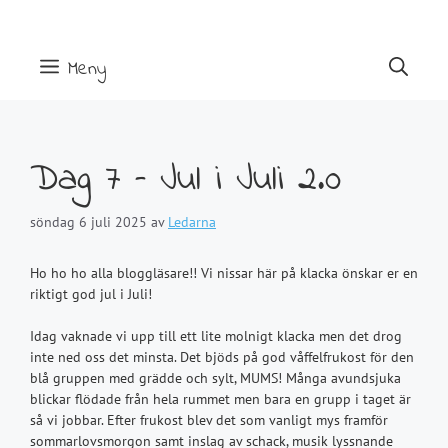
Hoppa
till
innehåll
Meny
Dag 7 – Jul i Juli 2.0
söndag 6 juli 2025
av
Ledarna
Ho ho ho alla bloggläsare!! Vi nissar här på klacka önskar er en
riktigt god jul i Juli!
Idag vaknade vi upp till ett lite molnigt klacka men det drog
inte ned oss det minsta. Det bjöds på god våffelfrukost för den
blå gruppen med grädde och sylt, MUMS! Många avundsjuka
blickar flödade från hela rummet men bara en grupp i taget är
så vi jobbar. Efter frukost blev det som vanligt mys framför
sommarlovsmorgon samt inslag av schack, musik lyssnande