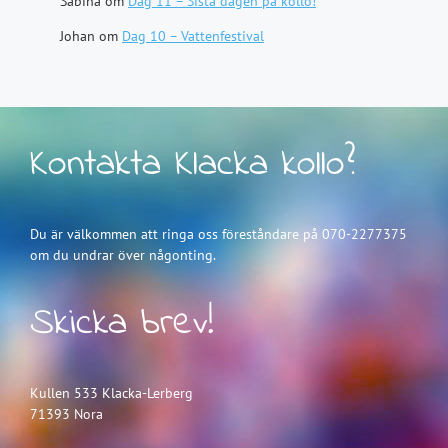
Sabina
om
Dag 11 – Sista dagen på kollo!
Johan
om
Dag 10 – Vattenfestival
Kontakta Klacka kollo?
Du är välkommen att ringa oss föreståndare på 070-2277375
om du undrar över någonting.
Skicka brev!
Kullen 533 Klacka-Lerberg
71393 Nora